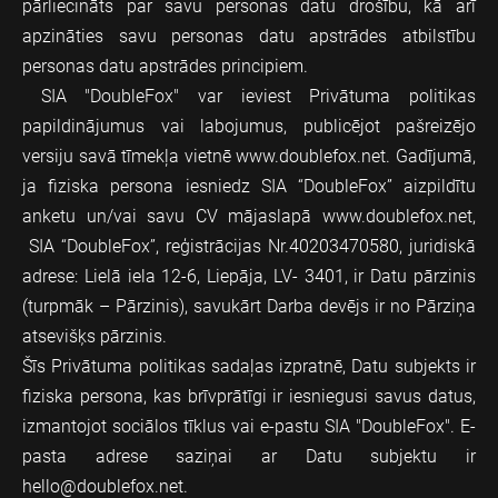
pārliecināts par savu personas datu drošību, kā arī
apzināties savu personas datu apstrādes atbilstību
personas datu apstrādes principiem.
SIA "DoubleFox" var ieviest Privātuma politikas
papildinājumus vai labojumus, publicējot pašreizējo
versiju savā tīmekļa vietnē
www.doublefox.net
. Gadījumā,
ja fiziska persona iesniedz SIA “DoubleFox” aizpildītu
anketu un/vai savu CV mājaslapā
www.doublefox.net
,
SIA “DoubleFox”, reģistrācijas Nr.40203470580, juridiskā
adrese: Lielā iela 12-6, Liepāja, LV- 3401, ir Datu pārzinis
(turpmāk – Pārzinis), savukārt Darba devējs ir no Pārziņa
atsevišķs pārzinis.
Šīs Privātuma politikas sadaļas izpratnē, Datu subjekts ir
fiziska persona, kas brīvprātīgi ir iesniegusi savus datus,
izmantojot sociālos tīklus vai e-pastu SIA "DoubleFox". E-
pasta adrese saziņai ar Datu subjektu ir
hello@doublefox.net
.