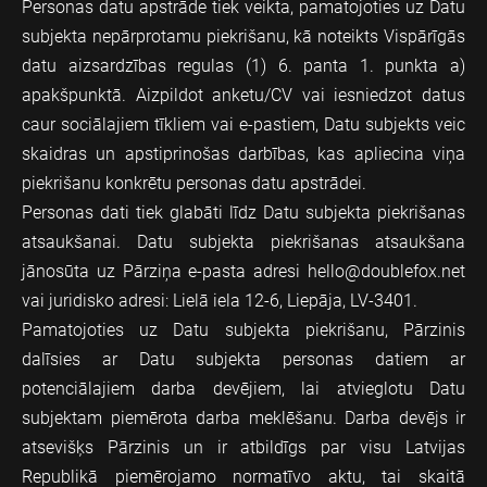
Personas datu apstrāde tiek veikta, pamatojoties uz Datu
subjekta nepārprotamu piekrišanu, kā noteikts Vispārīgās
datu aizsardzības regulas (1) 6. panta 1. punkta a)
apakšpunktā. Aizpildot anketu/CV vai iesniedzot datus
caur sociālajiem tīkliem vai e-pastiem, Datu subjekts veic
skaidras un apstiprinošas darbības, kas apliecina viņa
piekrišanu konkrētu personas datu apstrādei.
Personas dati tiek glabāti līdz Datu subjekta piekrišanas
atsaukšanai. Datu subjekta piekrišanas atsaukšana
jānosūta uz Pārziņa e-pasta adresi
hello@doublefox.net
vai juridisko adresi: Lielā iela 12-6, Liepāja, LV-3401.
Pamatojoties uz Datu subjekta piekrišanu, Pārzinis
dalīsies ar Datu subjekta personas datiem ar
potenciālajiem darba devējiem, lai atvieglotu Datu
subjektam piemērota darba meklēšanu. Darba devējs ir
atsevišķs Pārzinis un ir atbildīgs par visu Latvijas
Republikā piemērojamo normatīvo aktu, tai skaitā