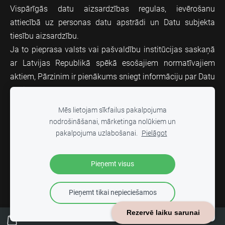
Vispārīgās datu aizsardzības regulas, ievērošanu
attiecībā uz personas datu apstrādi un Datu subjekta
tiesību aizsardzību.
Ja to pieprasa valsts vai pašvaldību institūcijas saskaņā
ar Latvijas Republikā spēkā esošajiem normatīvajiem
aktiem, Pārzinim ir pienākums sniegt informāciju par Datu
subjektu.
Mēs lietojam sīkfailus pakalpojuma
nodrošināšanai, mārketinga nolūkiem un
SĪKDATNES
pakalpojuma uzlabošanai.
Pielāgot
Visas tiesības pieder
© 2023
SIA "Doublefox"
Pieņemt visus
Sīkfailu politika
I
Privātuma politika
Pieņemt tikai nepieciešamos
Rezervē laiku sarunai